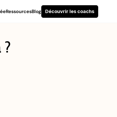
née
Ressources
Blog
Découvrir les coachs
 ?